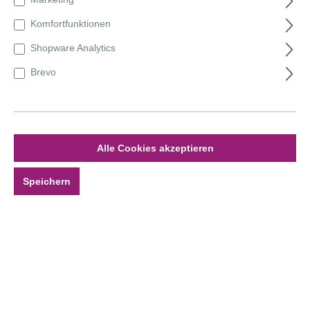
Anmelden
Komfortfunktionen
Shopware Analytics
Ich bin Neukunde!
Brevo
Anrede
Vorname*
Alle Cookies akzeptieren
Speichern
Nachname*
Geburtsdatum