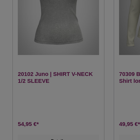
20102 Juno | SHIRT V-NECK
70309 B
1/2 SLEEVE
Shirt l
54,95 €*
49,95 €*