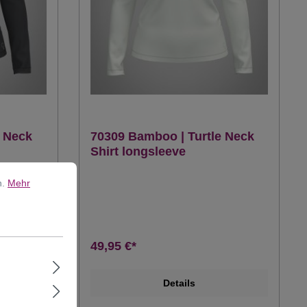
e Neck
70309 Bamboo | Turtle Neck
Shirt longsleeve
n.
Mehr
49,95 €*
Details