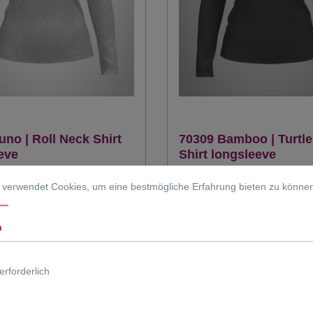
uno | Roll Neck Shirt
70309 Bamboo | Turtl
eve
Shirt longsleeve
 verwendet Cookies, um eine bestmögliche Erfahrung bieten zu könne
..
n
49,95 €*
erforderlich
Details
Details