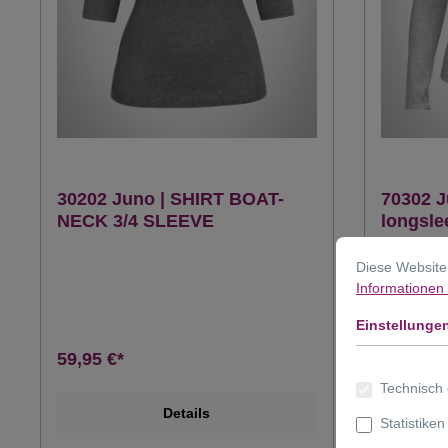
30202 Juno | SHIRT BOAT-
70302 J
NECK 3/4 SLEEVE
longsle
Diese Website
Informationen .
Einstellunge
59,95 €*
69,95 €*
Technisch 
Details
Statistiken