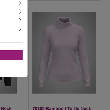
e Neck
70309 Bamboo | Turtle Neck