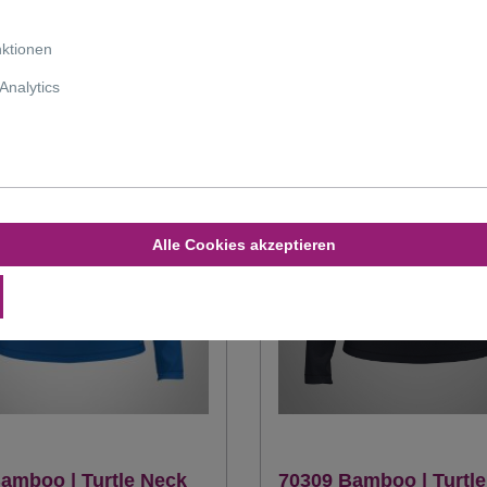
nktionen
Analytics
Alle Cookies akzeptieren
amboo | Turtle Neck
70309 Bamboo | Turtl